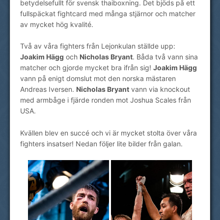
betydelsefullt för svensk thaiboxning. Det bjöds på ett
fullspäckat fightcard med många stjärnor och matcher
av mycket hög kvalité.
Två av våra fighters från Lejonkulan ställde upp:
Joakim Hägg
och
Nicholas Bryant
. Båda två vann sina
matcher och gjorde mycket bra ifrån sig!
Joakim Hägg
vann på enigt domslut mot den norska mästaren
Andreas Iversen.
Nicholas Bryant
vann via knockout
med armbåge i fjärde ronden mot Joshua Scales från
USA.
Kvällen blev en succé och vi är mycket stolta över våra
fighters insatser! Nedan följer lite bilder från galan.