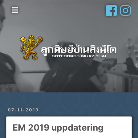
Hem
Vanliga frågor
Om oss
Galleri
Schema
Shop
Privatlektioner
07-11-2019
EM 2019 uppdatering