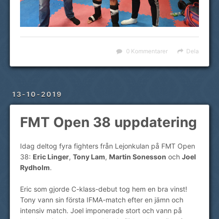
0 Kommentarer
Dela
13-10-2019
FMT Open 38 uppdatering
Idag deltog fyra fighters från Lejonkulan på FMT Open
38:
Eric Linger
,
Tony Lam
,
Martin Sonesson
och
Joel
Rydholm
.
Eric som gjorde C-klass-debut tog hem en bra vinst!
Tony vann sin första IFMA-match efter en jämn och
intensiv match. Joel imponerade stort och vann på