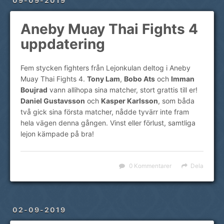
09-09-2019
Aneby Muay Thai Fights 4
uppdatering
Fem stycken fighters från Lejonkulan deltog i Aneby
Muay Thai Fights 4.
Tony Lam
,
Bobo Ats
och
Imman
Boujrad
vann allihopa sina matcher, stort grattis till er!
Daniel Gustavsson
och
Kasper Karlsson
, som båda
två gick sina första matcher, nådde tyvärr inte fram
hela vägen denna gången. Vinst eller förlust, samtliga
lejon kämpade på bra!
0 Kommentarer
Dela
02-09-2019