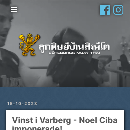
Hem
Vanliga frågor
Om oss
Galleri
Schema
Shop
Privatlektioner
15-10-2023
Vinst i Varberg - Noel Ciba
imponerade!