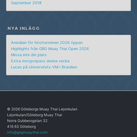
September 2018
NYA INLÄGG
Anmälan för höstterminen 2026 öppen
Highlights från GBG Muay Thai Open 2026
Missa inte din plats
Extra morgonpass denna vecka
Lucas på Universitets-VM i Brasilien
© 2026 Göteborgs Muay Thai Lejonkulan
Lejonkulan/Göteborg Muay Thai
Norra Gubberogatan 32
416 63 Göteborg
info@gbgmuaythai.com