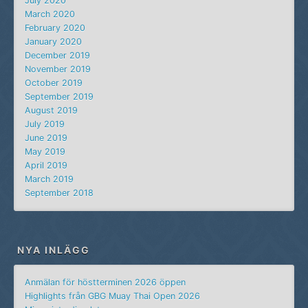
July 2020
March 2020
February 2020
January 2020
December 2019
November 2019
October 2019
September 2019
August 2019
July 2019
June 2019
May 2019
April 2019
March 2019
September 2018
NYA INLÄGG
Anmälan för höstterminen 2026 öppen
Highlights från GBG Muay Thai Open 2026