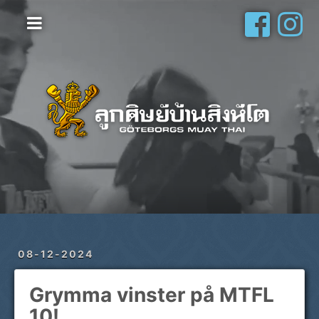
Hem
Vanliga frågor
Om oss
Galleri
Schema
Shop
Privatlektioner
08-12-2024
Grymma vinster på MTFL
10!