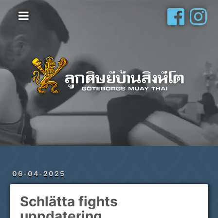
Hem
Vanliga frågor
Om oss
Galleri
Schema
Shop
Privatlektioner
06-04-2025
Schlätta fights
uppdatering