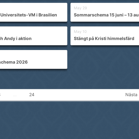
May 29
Universitets-VM i Brasilien
Sommarschema 15 juni – 13 au
May 10
h Andy i aktion
Stängt på Kristi himmelsfärd
chema 2026
3
…
24
Nästa 