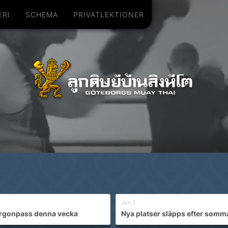
ERI
SCHEMA
PRIVATLEKTIONER
Jun 1
rgonpass denna vecka
Nya platser släpps efter somm