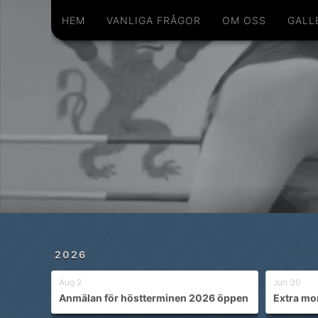
Hem
Vanliga frågor
Om oss
Galleri
Schema
Shop
Privatlektioner
HEM
VANLIGA FRÅGOR
OM OSS
GALL
2026
Aug 2
Jun 30
Anmälan för höstterminen 2026 öppen
Extra mo