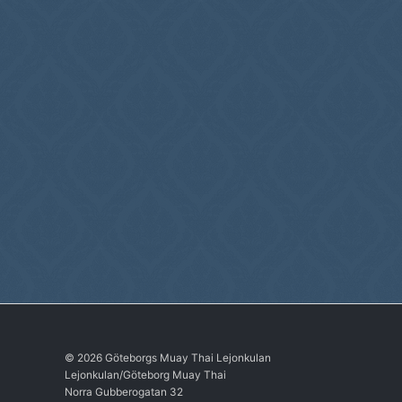
© 2026 Göteborgs Muay Thai Lejonkulan
Lejonkulan/Göteborg Muay Thai
Norra Gubberogatan 32