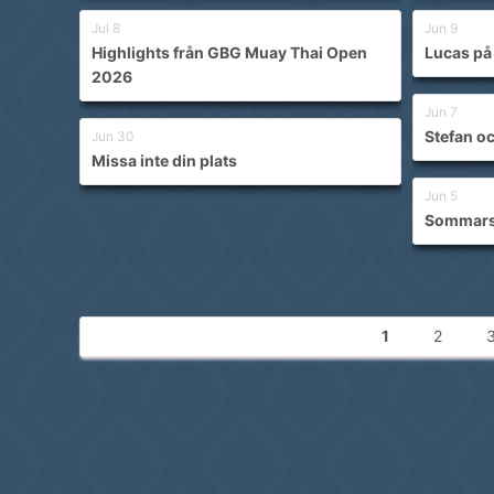
Jul 8
Jun 9
Highlights från GBG Muay Thai Open
Lucas på 
2026
Jun 7
Stefan oc
Jun 30
Missa inte din plats
Jun 5
Sommars
1
2