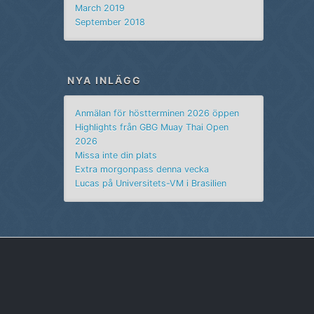
March 2019
September 2018
NYA INLÄGG
Anmälan för höstterminen 2026 öppen
Highlights från GBG Muay Thai Open
2026
Missa inte din plats
Extra morgonpass denna vecka
Lucas på Universitets-VM i Brasilien